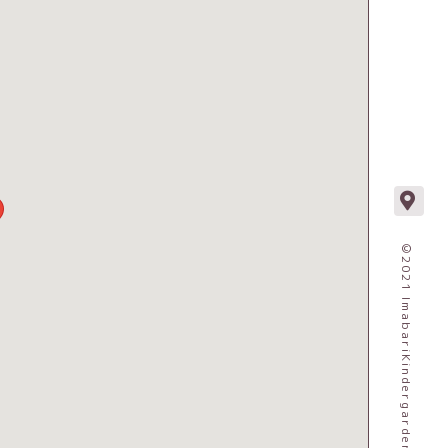
©2021 ImabariKindergarden